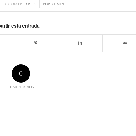
0 COMENTARIOS
/
POR
ADMIN
rtir esta entrada
0
COMENTARIOS