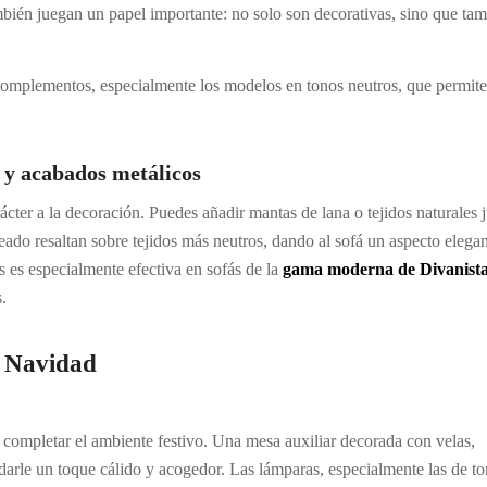
bién juegan un papel importante: no solo son decorativas, sino que ta
 complementos, especialmente los modelos en tonos neutros, que permit
s y acabados metálicos
cter a la decoración. Puedes añadir mantas de lana o tejidos naturales 
eado resaltan sobre tejidos más neutros, dando al sofá un aspecto elegan
s es especialmente efectiva en sofás de la
gama moderna de Divanist
.
n Navidad
 completar el ambiente festivo. Una mesa auxiliar decorada con velas,
 darle un toque cálido y acogedor. Las lámparas, especialmente las de t