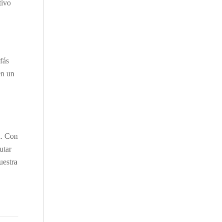
tivo
fás
en un
á. Con
utar
uestra