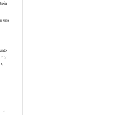
mbién
en una
junto
te y
ar
,
onos