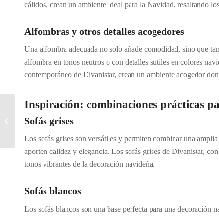
cálidos, crean un ambiente ideal para la Navidad, resaltando los
Alfombras y otros detalles acogedores
Una alfombra adecuada no solo añade comodidad, sino que tambi
alfombra en tonos neutros o con detalles sutiles en colores nav
contemporáneo de Divanistar, crean un ambiente acogedor donde
Inspiración: combinaciones prácticas par
Cómo elegir el sofá
perfecto para las
Sofás grises
reuniones familiares en
Navidad
Los sofás grises son versátiles y permiten combinar una ampli
aporten calidez y elegancia. Los sofás grises de Divanistar, co
tonos vibrantes de la decoración navideña.
Sofás blancos
Los sofás blancos son una base perfecta para una decoración na