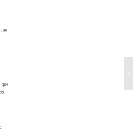
 una
s que
los
e,