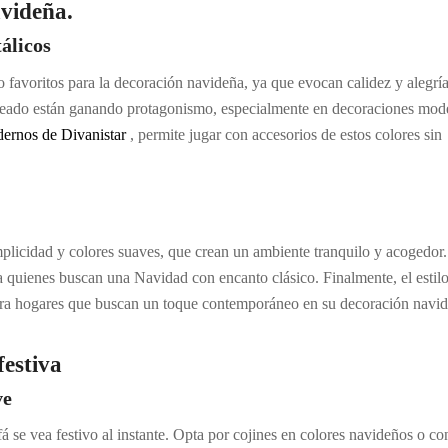
avideña.
álicos
o favoritos para la decoración navideña, ya que evocan calidez y alegría
lateado están ganando protagonismo, especialmente en decoraciones mod
ernos de Divanistar
, permite jugar con accesorios de estos colores sin
plicidad y colores suaves, que crean un ambiente tranquilo y acogedor.
ara quienes buscan una Navidad con encanto clásico. Finalmente, el estil
 para hogares que buscan un toque contemporáneo en su decoración navi
festiva
ve
 se vea festivo al instante. Opta por cojines en colores navideños o co