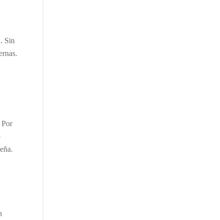
. Sin
ernas.
 Por
o
deña.
n