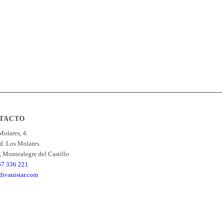
TACTO
Molares, 4.
nd. Los Molares.
 Montealegre del Castillo
67 336 221
ivanistar.com