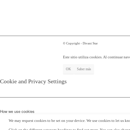
© Copyright - Divani Star
Este sitio utiliza cookies. Al continuar na
OK
Saber más
Cookie and Privacy Settings
How we use cookies
We may request cookies to be set on your device. We use cookies to let us kno
Click on the different category headings to find out more. You can also chang