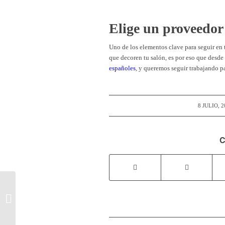
Elige un proveedor
Uno de los elementos clave para seguir en
que decoren tu salón, es por eso que desd
españoles
, y queremos seguir trabajando pa
/
8 JULIO, 2
C
Butacas para Dormitorio:
El Toque Decorativo que
Marca la Diferencia