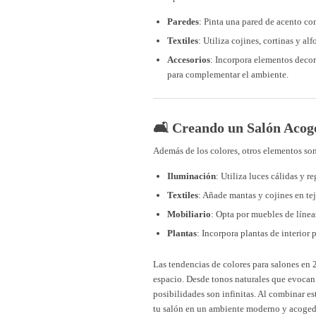
Paredes
: Pinta una pared de acento co
Textiles
: Utiliza cojines, cortinas y al
Accesorios
: Incorpora elementos decor
para complementar el ambiente.
🛋️ Creando un Salón Acog
Además de los colores, otros elementos son
Iluminación
: Utiliza luces cálidas y r
Textiles
: Añade mantas y cojines en tej
Mobiliario
: Opta por muebles de líneas
Plantas
: Incorpora plantas de interior p
Las tendencias de colores para salones en
espacio. Desde tonos naturales que evocan 
posibilidades son infinitas. Al combinar e
tu salón en un ambiente moderno y acogedor