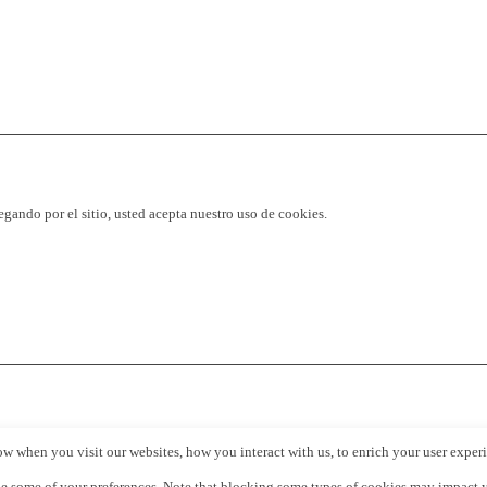
vegando por el sitio, usted acepta nuestro uso de cookies.
w when you visit our websites, how you interact with us, to enrich your user exper
e some of your preferences. Note that blocking some types of cookies may impact yo