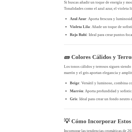
Si buscas añadir un toque de energía y mode
Tonalidades como el azul azur, el violeta l
Azul Azur
: Aporta frescura y luminosid
Violeta Lila
: Añade un toque de sofist
Rojo Rubí
: Ideal para crear puntos foc
🧱 Colores Cálidos y Terr
Los tonos cálidos y terrosos siguen siendo
marrón y el gris aportan elegancia y amplit
Beige
: Versátil y luminoso, combina co
Marrón
: Aporta profundidad y sofisti
Gris
: Ideal para crear un fondo neutro 
💡 Cómo Incorporar Estos 
Incorporar las tendencias cromáticas de 202