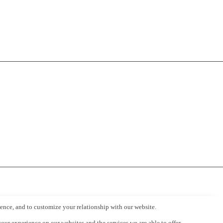
ience, and to customize your relationship with our website.
ur experience on our websites and the services we are able to offer.