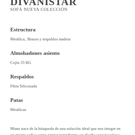
DIVANISTAR
SOFÁ NUEVA COLECCIÓN
Estructura
Metálica,. Brazos y respaldos madera
Almohadones asiento
Cojín 35 KG
Respaldos
Fibra Siliconada
Patas
Metálicas
Mimo nace de la búsqueda de una solución ideal que nos integre en
un mismo sofá y como primer ingrediente, un diseño espectacular y