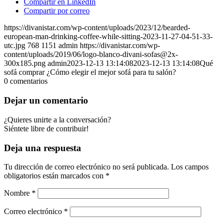
Compartir en LinkedIn
Compartir por correo
https://divanistar.com/wp-content/uploads/2023/12/bearded-
european-man-drinking-coffee-while-sitting-2023-11-27-04-51-33-
utc.jpg
768
1151
admin
https://divanistar.com/wp-
content/uploads/2019/06/logo-blanco-divani-sofas@2x-
300x185.png
admin
2023-12-13 13:14:08
2023-12-13 13:14:08
Qué
sofá comprar ¿Cómo elegir el mejor sofá para tu salón?
0
comentarios
Dejar un comentario
¿Quieres unirte a la conversación?
Siéntete libre de contribuir!
Deja una respuesta
Tu dirección de correo electrónico no será publicada.
Los campos
obligatorios están marcados con
*
Nombre
*
Correo electrónico
*